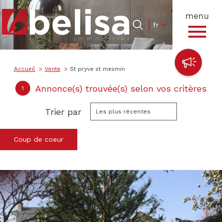
menu
Langue
Langue
fr
0
Accueil
fr
Accueil
Vente
St pryve st mesmin
Annonce(s) trouvée(s) selon vos critères
1
Trier par
Les plus récentes
Coup de coeur