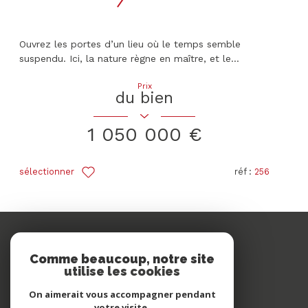
Ouvrez les portes d’un lieu où le temps semble
suspendu. Ici, la nature règne en maître, et le...
Prix
du bien
1 050 000 €
sélectionner
réf :
256
Comme beaucoup, notre site
Se connecter
utilise les cookies
On aimerait vous accompagner pendant
espace propriétaire
votre visite.